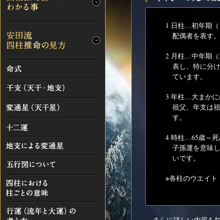
1 日柱…初年期
配偶者を表す
2 月柱…中年期
表し、特に分
ています。
3 年柱…大まか
祖父、年支は
す。
4 時柱…65歳
子孫運を意味
いです。
※各柱のウエイト
さらに詳しい内容を