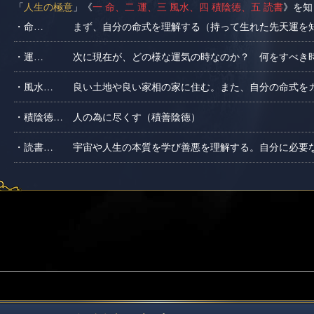
「
人生の極意
」《
一 命、二 運、三 風水、四 積陰徳、五 読書
》を知
・命…
まず、自分の命式を理解する（持って生れた先天運を
・運…
次に現在が、どの様な運気の時なのか？ 何をすべき時
・風水…
良い土地や良い家相の家に住む。また、自分の命式を
・積陰徳…
人の為に尽くす（積善陰徳）
・読書…
宇宙や人生の本質を学び善悪を理解する。自分に必要