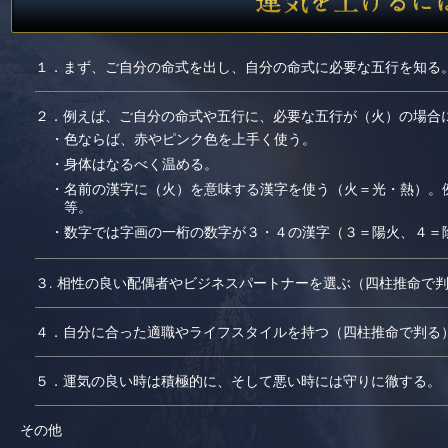
１．まず、ご自分の命式を出し、自分の命式に必要な五行を知る
２．例えば、ご自分の命式や五行に、必要な五行が（火）の場合
・色ならば、赤やピンク色を上手く使う。
・身体はなるべく温める。
・名前の漢字に（火）を意味する漢字を使う（火＝光・熱）。
等。
・数字では字画の一桁の数字が３・４の漢字（３＝陽火、４＝
３. 相性の良い配偶者やビジネスパートナーを選ぶ（四柱推命で
４．自分に合った適職やライフスタイルを持つ（四柱推命で判る
５．運気の良い時は積極的に、そして悪い時には守りに徹する。
その他