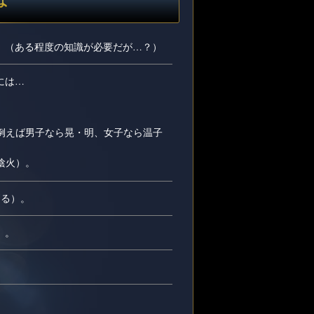
。（ある程度の知識が必要だが…？）
には…
例えば男子なら晃・明、女子なら温子
陰火）。
判る）。
）。