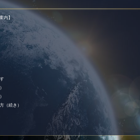
ご案内】
ます
か）
で）
し方（続き）