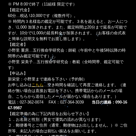
※ PM 8:00で終了（11組様 限定です）
【鑑定代金】
60分…税込 \10,000です（複数件可）。
※ 時間内３名様迄の鑑定が可能です。３名を超えると、お一人につ
き、\1,000 加算されます。また、鑑定時間は20分まで延長が可能で
すが、10分で\1,000の延長料金が加算されます。（お客様の命式表
と簡単な説明文を無料でお渡し致します）。
【鑑定者】
小野里 重房…五行推命学研究会：師範（午前中と午後5時以降の時
間帯のみ鑑定可能です）
小野里 栄美子…五行推命学研究会：教範（全時間帯、鑑定可能で
す）
【申込み】
新栄堂：小野里まで連絡を下さい（予約制）
お申し込みは
こちら
…空き時間を確認して再度ご連絡します。（連
絡が無い場合は直接お電話を下さい。携帯電話からのメールの場
合、こちらから送信したメールが届かない場合もあります。）
電話：027-362-0074 FAX：027-364-3039
当日の連絡：090-16
67-9987
【鑑定準備の為に下記内容をお知らせ下さい】
１．お名前と性別（男女で運気の流れが異なります）
２．郵便番号とご住所（通常、郵便物はお出ししません。）※ ご住
所等、未記入の場合は前払い振込をお願いします。