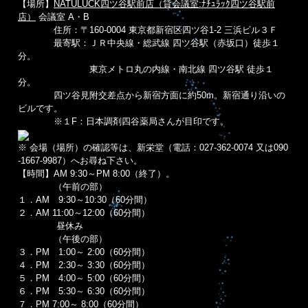
【場所】
NATULUCK四ツ谷駅前店（貸会議室:ﾅﾁｭﾗｯｸ四ツ谷駅前
店）
会議室 A・B
住所：〒160-0004 東京都新宿区四ツ谷1-2 三浜ビル３Ｆ
最寄駅：ＪＲ中央線・総武線 四ツ谷駅（赤坂口）徒歩１
分。
東京メトロ丸の内線・南北線 四ツ谷駅 徒歩１
分。
四ツ谷見附交差点から新宿方面に約50m。新宿通り沿いの
ビルです。
※１F：日本調剤四谷薬局さんが目印です。
※ 会場（場所）の確認等は、新栄堂（電話：027-362-0074 又は090
-1667-9987）へお尋ね下さい。
【時間】AM 9:30～PM 8:00（終了）。
（午前の部）
１．AM 9:30～10:30（60分間）
２．AM 11:00～12:00（60分間）
昼休み
（午後の部）
３．PM 1:00～ 2:00（60分間）
４．PM 2:30～ 3:30（60分間）
５．PM 4:00～ 5:00（60分間）
６．PM 5:30～ 6:30（60分間）
７．PM 7:00～ 8:00（60分間）