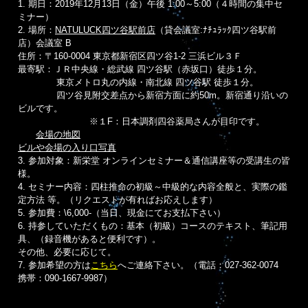
1. 期日：2019年12月13日（金）午後 1:00～5:00（４時間の集中セ
ミナー）
2. 場所：
NATULUCK四ツ谷駅前店
（貸会議室:ﾅﾁｭﾗｯｸ四ツ谷駅前
店）会議室 B
住所：〒160-0004 東京都新宿区四ツ谷1-2 三浜ビル３Ｆ
最寄駅：ＪＲ中央線・総武線 四ツ谷駅（赤坂口）徒歩１分。
東京メトロ丸の内線・南北線 四ツ谷駅 徒歩１分。
四ツ谷見附交差点から新宿方面に約50m。新宿通り沿いの
ビルです。
※１F：日本調剤四谷薬局さんが目印です。
会場の地図
ビルや会場の入り口写真
3. 参加対象：新栄堂 オンラインセミナー＆通信講座等の受講生の皆
様。
4. セミナー内容：四柱推命の初級～中級的な内容全般と、実際の鑑
定方法 等。（リクエストが有ればお応えします）
5. 参加費：\6,000-（当日、現金にてお支払下さい）
6. 持参していただくもの：基本（初級）コースのテキスト、筆記用
具、（録音機があると便利です）。
その他、必要に応じて。
7. 参加希望の方は
こちら
へご連絡下さい。（電話：027-362-0074
携帯：090-1667-9987）