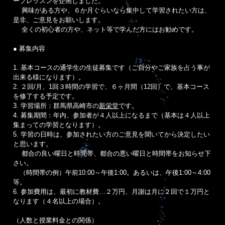
ープレッスンを企画しました。
興味がある方や、６か月ぐらいなら集中して学習されたい方は、
是非、ご意見をお願いします。
全くの初心者の方や、ネット等で学んだ方にはお勧めです。
● 募集内容
1. 基本コースの通学生の生徒募集です（ご自分やご家族を占う事が
出来る様になります）。
2. ２回/月、1回３時間の学習で、６ヶ月間（12回）で、基本コース
を修了する予定です。
3. 学習場所：群馬県高崎市の
新栄堂
です。
4. 募集期間：年内、参加者が４人以上になるまで（基本は４人以上
集まっての学習となります）。
5. 学習の日時は、参加されたい方のご意見を聞いてから決定したい
と思います。
都合の良い曜日と時間帯、都合の悪い曜日と時間帯をお知らせ下
さい。
（時間帯の例）午前10:00～午後1:00。あるいは、午後1:00～4:00
等。
6. 参加費用は、最初に教材費…２万円、月謝は月に２回で１万円と
なります（４名以上の場合）。
（人数と授業料金との関係）